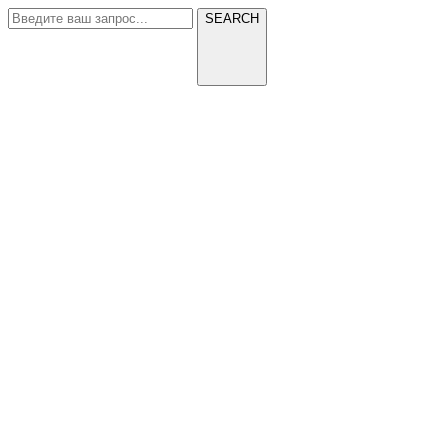
SEARCH
SEARCH
Номер телефона
+7(4842)59-66-33
Email
info@tyche.su
Адрес
248000, Калуга, ул. Гагарина, д. 4
О компании
Наши компетенции
Решения для маслозаводов
Решения для автозаводов
Автоматизация производств
Строительство и монтаж
Собственное производство